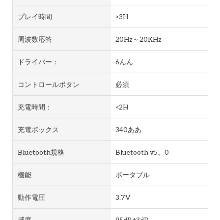
プレイ時間
>3H
周波数応答
20Hz～20KHz
ドライバー：
6んん
コントロールボタン
必須
充電時間：
<2H
充電ボックス
340ああ
Bluetooth規格
Bluetooth v5。0
機能
ポータブル
動作電圧
3.7V
感度
95dB±3dB