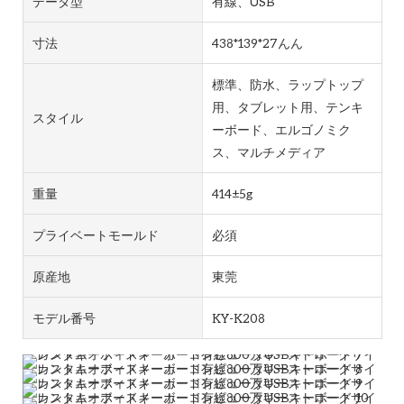
データ型
有線、USB
寸法
438*139*27んん
標準、防水、ラップトップ
用、タブレット用、テンキ
スタイル
ーボード、エルゴノミク
ス、マルチメディア
重量
414±5g
プライベートモールド
必須
原産地
東莞
モデル番号
KY-K208