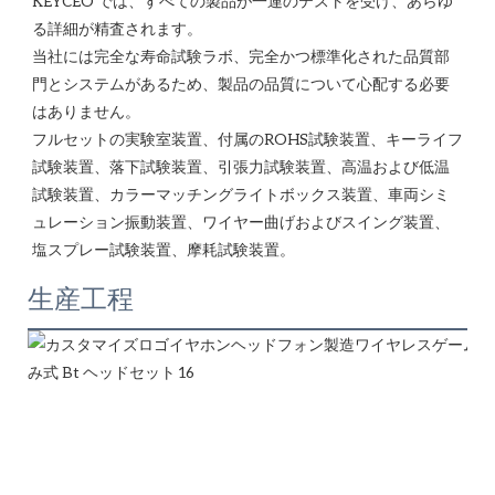
KEYCEO では、すべての製品が一連のテストを受け、あらゆ
る詳細が精査されます。

当社には完全な寿命試験ラボ、完全かつ標準化された品質部
門とシステムがあるため、製品の品質について心配する必要
はありません。 

フルセットの実験室装置、付属のROHS試験装置、キーライフ
試験装置、落下試験装置、引張力試験装置、高温および低温
試験装置、カラーマッチングライトボックス装置、車両シミ
ュレーション振動装置、ワイヤー曲げおよびスイング装置、
生産工程