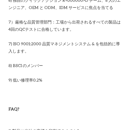
6) 独自のクイックアクション R<00​​0000>D チーム、8 人のエ
7）厳格な品質管理部門：工場から出荷されるすべての製品は
7) ISO 9001:2000 品質マネジメントシステム & を包括的に導