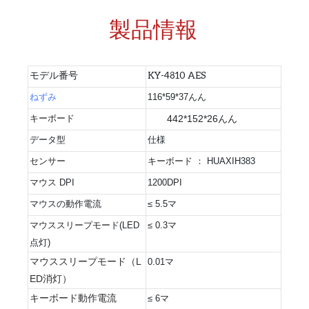
製品情報
モデル番号
KY-4810 AES
ねずみ
116*59*37んん
キーボード
442*152*26んん
データ型
仕様
センサー
キーボード
：
HUAXIH383
マウス DPI
1200DPI
マウスの動作電流
≤
5.5マ
マウススリープモード(LED
≤
0.3マ
点灯)
マウススリープモード（L
0.01マ
ED消灯）
キーボード動作電流
≤
6マ