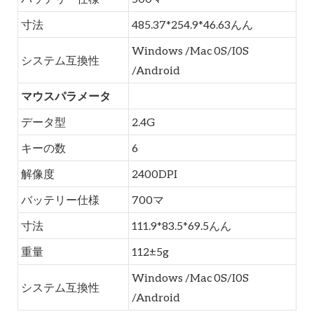
寸法
485.37*254.9*46.63んん
Windows /Mac 0S/I0S
システム互換性
/Android
マウスパラメータ
データ型
2.4G
キーの数
6
解像度
2400DPI
バッテリー仕様
700マ
寸法
111.9*83.5*69.5んん
重量
112±5g
Windows /Mac 0S/I0S
システム互換性
/Android