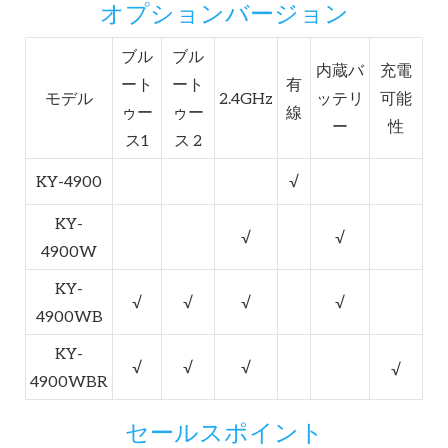
オプションバージョン
ブル
ブル
内蔵バ
充電
ート
ート
有
モデル
2.4GHz
ッテリ
可能
ゥー
ゥー
線
ー
性
ス1
ス 2
KY-4900
√
KY-
√
√
4900W
KY-
√
√
√
√
4900WB
KY-
√
√
√
√
4900WBR
セールスポイント