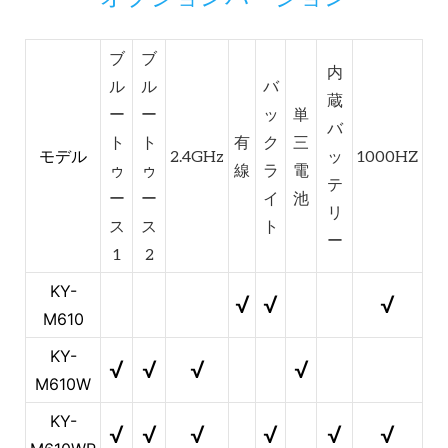
ブ
ブ
内
ル
ル
バ
蔵
ー
ー
ッ
単
バ
ト
ト
有
ク
三
モデル
2.4GHz
ッ
1000HZ
ゥ
ゥ
線
ラ
電
テ
ー
ー
イ
池
リ
ス
ス
ト
ー
1
2
KY-
√
√
√
M610
KY-
√
√
√
√
M610W
KY-
√
√
√
√
√
√