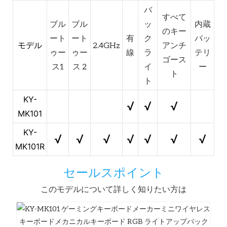
バ
すべて
ブル
ブル
ッ
内蔵
のキー
ート
ート
有
ク
バッ
モデル
2.4GHz
アンチ
ゥー
ゥー
線
ラ
テリ
ゴース
ス1
ス 2
イ
ー
ト
ト
KY-
√
√
√
MK101
KY-
√
√
√
√
√
√
√
MK101R
セールスポイント
このモデルについて詳しく知りたい方は