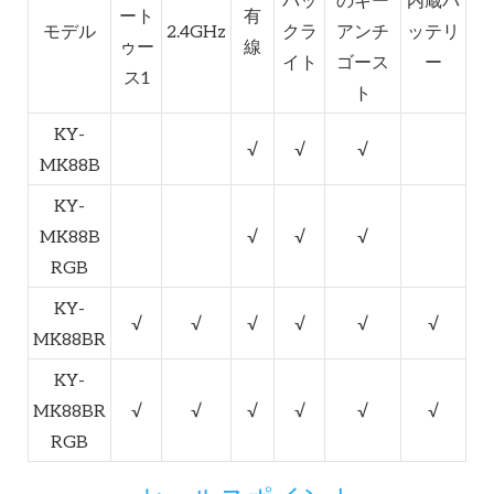
ート
有
モデル
2.4GHz
クラ
アンチ
ッテリ
ゥー
線
イト
ゴース
ー
ス1
ト
KY-
√
√
√
MK88B
KY-
MK88B
√
√
√
RGB
KY-
√
√
√
√
√
√
MK88BR
KY-
MK88BR
√
√
√
√
√
√
RGB