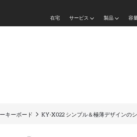
在宅
サービス
製品
容
ーキーボード
KY-X022 シンプル＆極薄デザイン