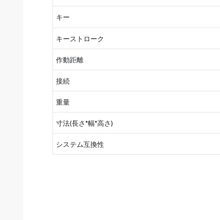
キー
キーストローク
作動距離
接続
重量
寸法(長さ*幅*高さ)
システム互換性