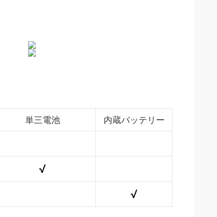
単三電池
内蔵バッテリー
√
√