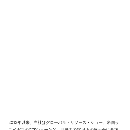
2013年以来、当社はグローバル・リソース・ショー、米国ラ
スベガスのCESショーなど、世界中で30以上の展示会に参加