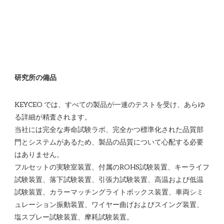
KEYCEO では、すべての製品が一連のテストを受け、あらゆ
る詳細が精査されます。

当社には完全な寿命試験ラボ、完全かつ標準化された品質部
門とシステムがあるため、製品の品質について心配する必要
はありません。 

フルセットの実験室装置、付属のROHS試験装置、キーライフ
試験装置、落下試験装置、引張力試験装置、高温および低温
試験装置、カラーマッチングライトボックス装置、車両シミ
ュレーション振動装置、ワイヤー曲げおよびスイング装置、