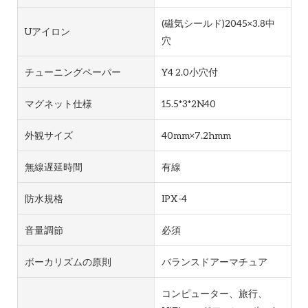
(磁気シールド)2045×3.8中
Uアイロン
穴
チューニングペーパー
Y4 2.0小穴付
マグネット仕様
15.5*3*2N40
外観サイズ
40mm×7.2hmm
無線遅延時間
有線
防水規格
IPX-4
音量調節
必須
ボーカリズムの原則
バランスドアーマチュア
コンピューター、旅行、