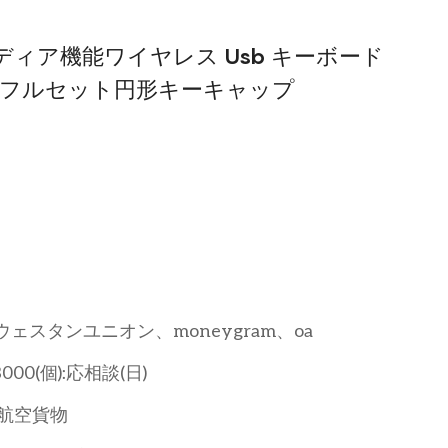
ィア機能ワイヤレス Usb キーボード
0 U 字溝フルセット円形キーキャップ
t、ウェスタンユニオン、moneygram、oa
3000(個):応相談(日)
航空貨物