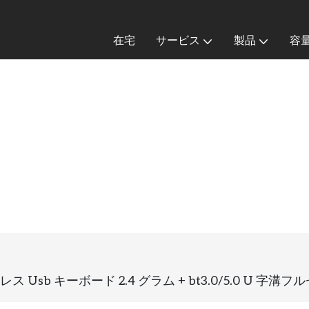
在宅
サービス
製品
容
b キーボード 2.4 グラム + bt3.0/5.0 U 字