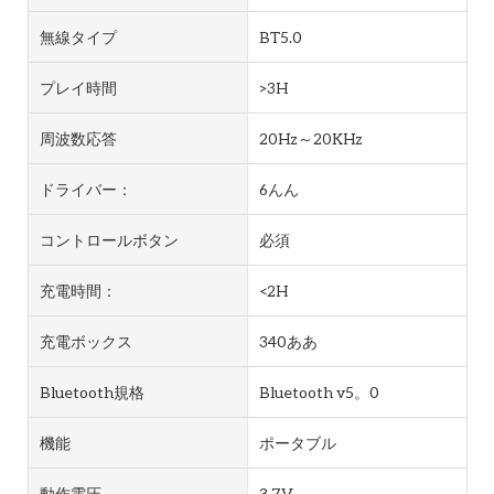
無線タイプ
BT5.0
プレイ時間
>3H
周波数応答
20Hz～20KHz
ドライバー：
6んん
コントロールボタン
必須
充電時間：
<2H
充電ボックス
340ああ
Bluetooth規格
Bluetooth v5。0
機能
ポータブル
動作電圧
3.7V