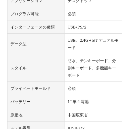
アプリケーション
デスクトップ
プログラム可能
必須
インターフェースの種類
USB/PS/2
USB、2.4G + BT デュアルモ
データ型
ード
防水、テンキーボード、分
スタイル
割キーボード、多機能キー
ボード
プライベートモールド
必須
バッテリー
1 * 単 4 電池
原産地
中国広東省
モデル番号
KY-K872