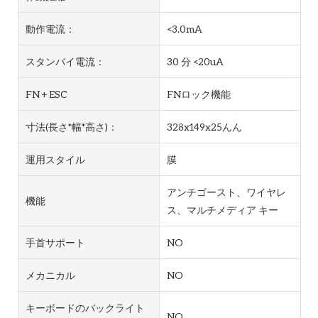
動作電流：
<3.0mA
スタンバイ電流：
30 分 <20uA
FN + ESC
FNロック機能
寸法(長さ*幅*高さ)：
328x149x25んん
運用スタイル
膜
アンチゴースト、ワイヤレ
機能
ス、マルチメディア キー
手首サポート
NO
メカニカル
NO
キーボードのバックライト
NO