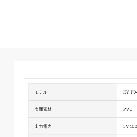
モデル
KY-P0
表面素材
PVC
出力電力
5V 10