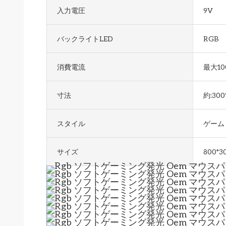
入力電圧
9V
バックライトLED
RGB
消費電流
最大10
寸法
約:300*
スタイル
ゲーム
サイズ
800*3