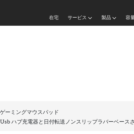
在宅
サービス
製品
容
ゲーミングマウスパッド
ッド Usb ハブ充電器と日付転送ノンスリップラバーベー