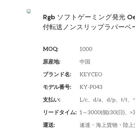
Rgb ソフトゲーミング発光 O
付転送ノンスリップラバーベ
MOQ:
1000
原産地:
中国
ブランド名:
KEYCEO
モデル番号:
KY-P043
支払い:
L/c、d/a、d/p、t/
リードタイム:
1～3000(個):30(日)、>
運送:
速達・海上貨物・陸上