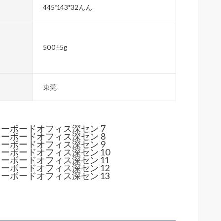
445*143*32んん
500±5g
東莞