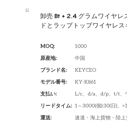
卸売 Bt + 2.4 グラムワ
ドとラップトップワイヤレス
MOQ:
1000
原産地:
中国
ブランド名:
KEYCEO
モデル番号:
KY-K861
支払い:
L/c、d/a、d/p、t/
リードタイム:
1～3000(個):30(日)、>
運送:
速達・海上貨物・陸上