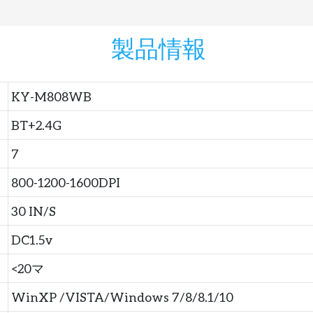
製品情報
KY-M808WB
BT+2.4G
7
800-1200-1600DPI
30 IN/S
DC1.5v
<20マ
WinXP /VISTA/Windows 7/8/8.1/10