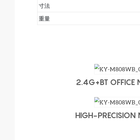
寸法
重量
2.4G+BT OFFICE
HIGH-PRECISION