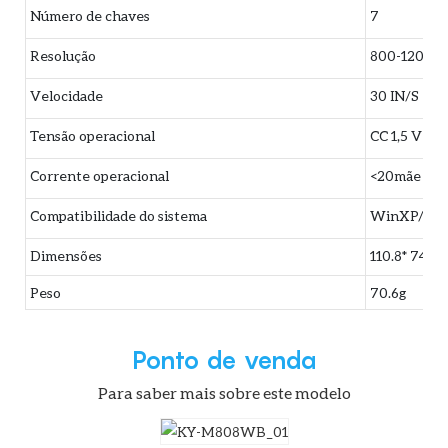
Número de chaves
7
Resolução
800-1200-1
Velocidade
30 IN/S
Tensão operacional
CC 1,5 V
Corrente operacional
<20mãe
Compatibilidade do sistema
WinXP/VIS
Dimensões
110.8* 74.5
Peso
70.6g
Ponto de venda
Para saber mais sobre este modelo