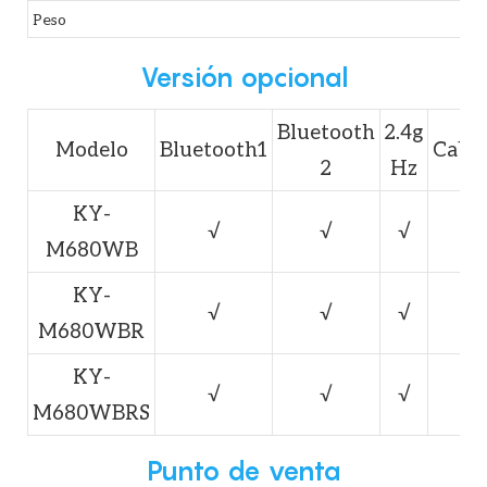
Peso
Versión opcional
Bluetooth
2.4g
Modelo
Bluetooth1
Cabl
2
Hz
KY-
√
√
√
M680WB
KY-
√
√
√
M680WBR
KY-
√
√
√
M680WBRS
Punto de venta