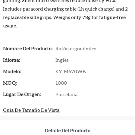
gaming. Silent micro switches reduce noise by 90%.
Includes paracord charging cable (1h quick charge) and 2
replaceable side grips. Weighs only 78g for fatigue-free
usage.
Nombre Del Producto:
Ratón ergonómico
Idioma:
Inglés
Modelo:
KY-M670WB
MOQ:
1000
Lugar De Origen:
Porcelana
Guía De Tamaño De Vista
Detalle Del Producto