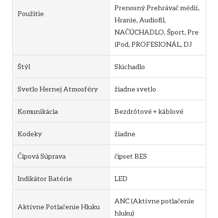
Prenosný Prehrávač médií,
Použitie
Hranie, Audiofil,
NAČÚCHADLO, Šport, Pre
iPod, PROFESIONÁL, DJ
Štýl
Slúchadlo
Svetlo Hernej Atmosféry
žiadne svetlo
Komunikácia
Bezdrôtové + káblové
Kodeky
žiadne
Čipová Súprava
čipset BES
Indikátor Batérie
LED
ANC (Aktívne potlačenie
Aktívne Potlačenie Hluku
hluku)