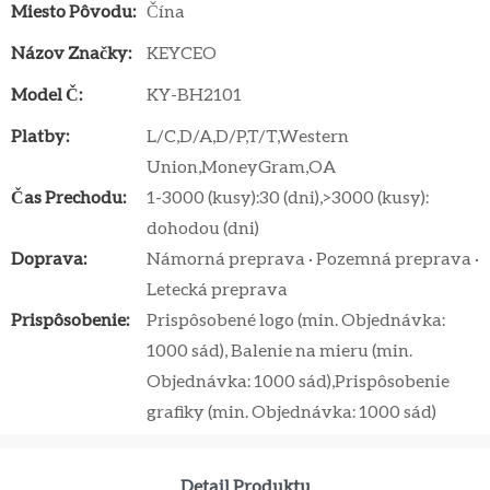
Miesto Pôvodu:
Čína
Názov Značky:
KEYCEO
Model Č:
KY-BH2101
Platby:
L/C,D/A,D/P,T/T,Western
Union,MoneyGram,OA
Čas Prechodu:
1-3000 (kusy):30 (dni),>3000 (kusy):
dohodou (dni)
Doprava:
Námorná preprava · Pozemná preprava ·
Letecká preprava
Prispôsobenie:
Prispôsobené logo (min. Objednávka:
1000 sád), Balenie na mieru (min.
Objednávka: 1000 sád),Prispôsobenie
grafiky (min. Objednávka: 1000 sád)
Detail Produktu