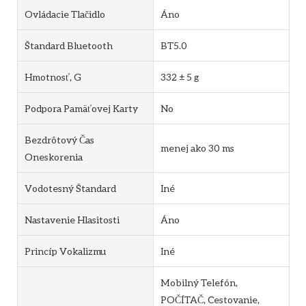
Ovládacie Tlačidlo
Áno
Štandard Bluetooth
BT5.0
Hmotnosť, G
332 ± 5 g
Podpora Pamäťovej Karty
No
Bezdrôtový Čas
menej ako 30 ms
Oneskorenia
Vodotesný Štandard
Iné
Nastavenie Hlasitosti
Áno
Princíp Vokalizmu
Iné
Mobilný Telefón,
POČÍTAČ, Cestovanie,