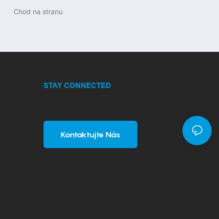
podložka pod myš Rgb s micro
USB
STAY CONNECTED
Kontaktujte Nás