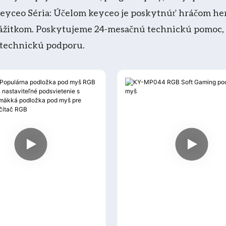
yceo Séria: Účelom keyceo je poskytnúť hráčom her
žitkom. Poskytujeme 24-mesačnú technickú pomoc, a
 technickú podporu.