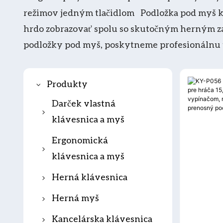
režimov jedným tlačidlom Podložka pod myš ke
hrdo zobrazovať spolu so skutočným herným zá
podložky pod myš, poskytneme profesionálnu
Produkty
Darček vlastná
klávesnica a myš
Darčeková
Ergonomická
klávesnica
klávesnica a myš
Darčeková myš
Ergonomická
Herná klávesnica
klávesnica
Darčeková
Klávesnica
Herná myš
klávesnica a myš
Ergonomická myš
Mechanická
Káblová herná myš
Kancelárska klávesnica