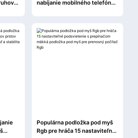
ruhov
nabíjanie mobilného telefónu
B HUB
RGB herná podložka pod myš
dát.
blikajúca LED podložka pod
myš bezdrôtová mäkká
tkanina RGB svetelná
podložka pod myš
janie
Populárna podložka pod myš
š
Rgb pre hráča 15 nastaviteľné