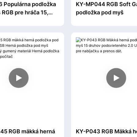
 Populárna podložka
KY-MP044 RGB Soft G
 RGB pre hráča 15,
podložka pod myš
eľné podsvietenie s
om, mäkká podložka
 pre prenosný počítač
45 RGB mäkká herná
KY-P043 RGB Mäkká h