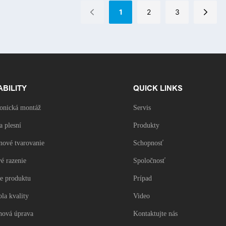
1
2
3
l Herná podložka pod
podsvietením Rgb pod
 počítač
počítačovú myš
ABILITY
QUICK LINKS
ronická montáž
Servis
a plesní
Produkty
nové tvarovanie
Schopnosť
é razenie
Spoločnosť
ie produktu
Prípad
la kvality
Video
hová úprava
Kontaktujte nás