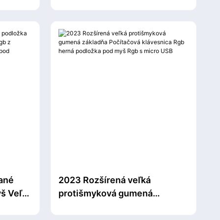
lačkov
podsvietenie s prepínačom
mäkká podložka pod myš pre
osť a
prenosný počítač Rgb
ané
2023 Rozšírená veľká
š Veľká
protišmyková gumená
z
základňa Počítačová
klávesnica Rgb herná