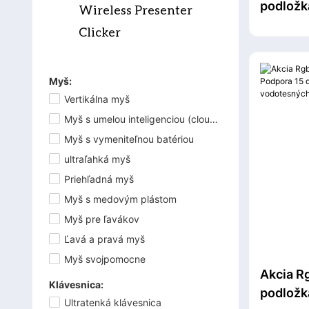
podložk
Wireless Presenter
Herná p
Bezdrôtová herná
Clicker
Protišm
membránová
materiá
klávesnica
myš pre
Myš:
Vertikálna myš
Myš s umelou inteligenciou (cloudová myš)
Myš s vymeniteľnou batériou
ultraľahká myš
Priehľadná myš
Myš s medovým plástom
Myš pre ľavákov
Ľavá a pravá myš
Myš svojpomocne
Akcia R
Klávesnica:
podložk
Ultratenká klávesnica