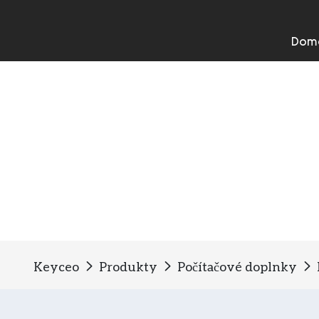
Dom
Herná podložka pod myš
Keyceo
Produkty
Počítačové doplnky