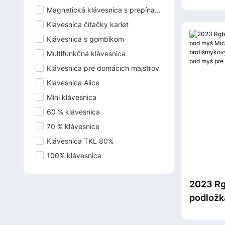
druhov 
Magnetická klávesnica s prepínačom
vodotes
Klávesnica čítačky kariet
podloži
Klávesnica s gombíkom
Multifunkčná klávesnica
Klávesnica pre domácich majstrov
Klávesnica Alice
Mini klávesnica
60 % klávesnica
70 % klávesnice
Klávesnica TKL 80%
100% klávesnica
2023 Rg
podložk
Micro U
protišm