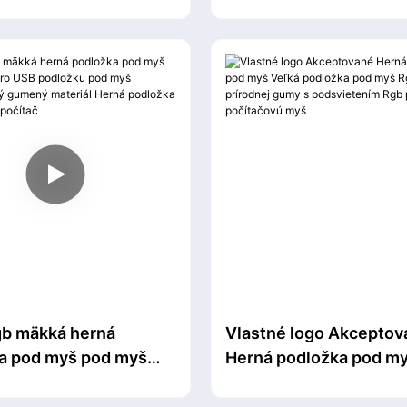
podsvietených
Skladacia kontrola odt
ných odolných
prstov Vodotesná
ek pod myš
protišmyková bezpečn
stabilita
b mäkká herná
Vlastné logo Akceptov
a pod myš pod myš
Herná podložka pod my
SB podložku pod myš
podložka pod myš Rgb 
ykový gumený
prírodnej gumy s