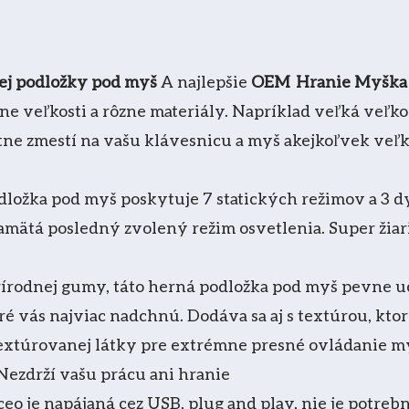
ej podložky pod myš
A najlepšie
OEM
Hranie
Myšk
eľkosti a rôzne materiály. Napríklad veľká veľkosť: 8
ne zmestí na vašu klávesnicu a myš akejkoľvek veľkos
ožka pod myš poskytuje 7 statických režimov a 3 
 pamätá posledný zvolený režim osvetlenia. Super ži
írodnej gumy, táto herná podložka pod myš pevne u
é vás najviac nadchnú. Dodáva sa aj s textúrou, ktor
xtúrovanej látky pre extrémne presné ovládanie myš
le. Nezdrží vašu prácu ani hranie
ceo je napájaná cez USB, plug and play, nie je potre