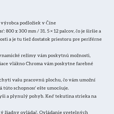
a
výrobca podložiek v Číne
00 x 300 mm / 31. 5 × 12 palcov, čo je širšie a
ti a je tu tiež dostatok priestoru pre periférne
dynamické režimy vám poskytnú možnosti,
ariace vlákno Chroma vám poskytne farebné
chytí vašu pracovnú plochu, čo vám umožní
á túto schopnosť ešte umocňuje.
i a plynulý pohyb. Keď tekutina strieka na
bný žiadny ovládač. Ovládanie svetelných