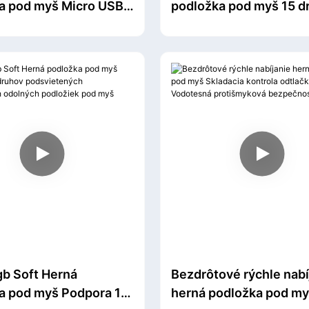
a pod myš Micro USB
podložka pod myš 15 d
odložka pod myš
podsvieteného 2.0 US
ykový gumený
pre nabíjačku a prenos 
l Herná podložka pod
 počítač
gb Soft Herná
Bezdrôtové rýchle nabí
a pod myš Podpora 15
herná podložka pod my