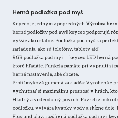
Herná podložka pod myš
Keyceo je jedným z popredných
Výrobca hern
herné podložky pod myš keyceo podporujú rôzne v
vyššie ako ostatné. Podložka pod myš sa perfekt
zariadenia, ako sú telefóny, tablety atď.
RGB podložka pod myš ：keyceo LED herná podl
ktoré hľadáte. Funkcia pamäte pri vypnutí si
herné nastavenie, aké chcete.
Protišmyková gumená základňa: Vyrobená z pr
vychutnať si maximálnu presnosť v hrách, ktor
Hladký a vodeodolný povrch: Povrch z mikrote
podložku, vytvára kvapky vody a skĺzne do
Plug and play: rozšírená podložka pod myš key