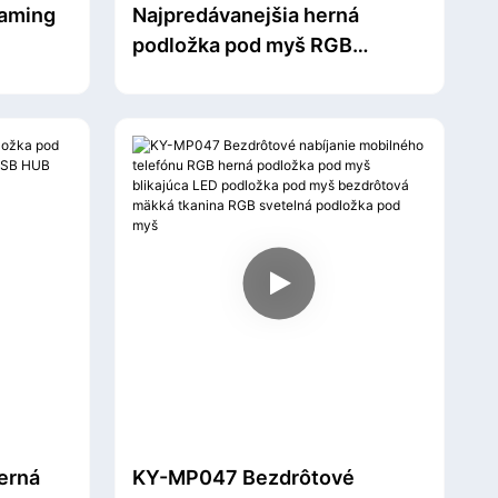
aming
Najpredávanejšia herná
podložka pod myš RGB
veľkosti OEM Blikajúca LED
podložka pod myš na hranie
erná
KY-MP047 Bezdrôtové