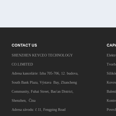
materiá
myš pre
CONTACT US
CAP
SHENZHEN KEYCEO TECHNOLOGY
Elekt
CO.LIMITED
Tvorb
Adresa kancelárie: Izba 705-706, 12. budova,
Silikó
South Bank Plaza, Výstava Bay, Zhancheng
Kovov
Community, Fuhai Street, Bao'an District,
Balen
Shenzhen, Čína
Kontro
Adresa závodu: č.11, Fengping Road
Povrc