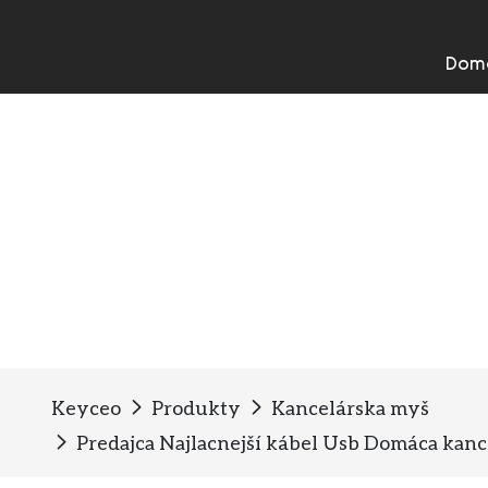
Dom
Kancelárska myš
Keyceo
Produkty
Kancelárska myš
Predajca Najlacnejší kábel Usb Domáca kan