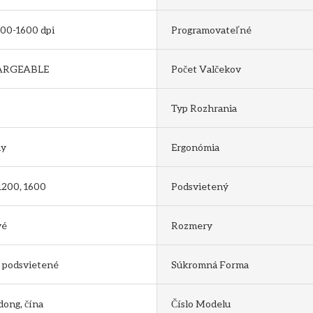
00-1600 dpi
Programovateľné
ARGEABLE
Počet Valčekov
Typ Rozhrania
ny
Ergonómia
 1200, 1600
Podsvietený
vé
Rozmery
 podsvietené
Súkromná Forma
ong, čína
Číslo Modelu