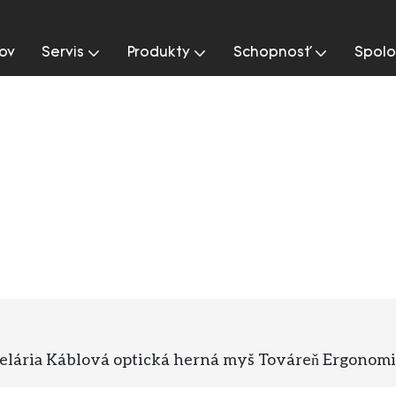
ov
Servis
Produkty
Schopnosť
Spolo
celária Káblová optická herná myš Továreň Ergono