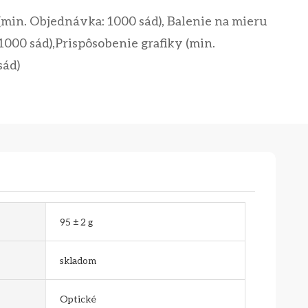
(min. Objednávka: 1000 sád), Balenie na mieru
1000 sád),Prispôsobenie grafiky (min.
sád)
95 ± 2 g
skladom
Optické