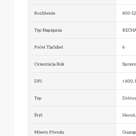
Rozlíšenie
800-12
Typ Napájania
RECH
Počet Tlačidiel
6
Orientácia Rúk
Správ
DPI
≤ 800,
Typ
Drôto
Štýl
Herné,
Miesto Pôvodu
Guangd