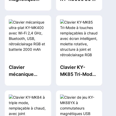
compact KY-
à triple mode
MK122 à 81
avec éclairage
touches en
RGB, frappe
aluminium avec
silencieuse et
design
anti-ghosting 26
détachable et
touches
fréquence
d'interrogation
de 8 000 Hz
Clavier
Clavier KY-
mécanique
MK85 Tri-Mode
ultra-plat KY-
à touches
MK400 avec Wi-
remplaçables à
Fi 2,4 GHz,
chaud avec
Bluetooth, USB,
écran intelligent,
rétroéclairage
molette rotative,