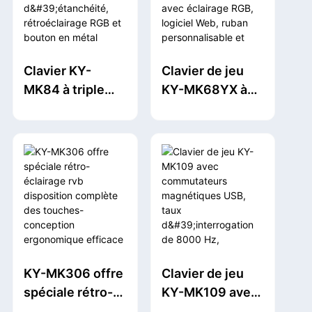
RGB et batterie
structure à joint
2000 mAh
et rétroéclairage
RGB
Clavier KY-
Clavier de jeu
MK84 à triple
KY-MK68YX à
mode,
commutateurs
remplaçable à
magnétiques
chaud, avec joint
USB avec
d'étanchéité,
éclairage RGB,
rétroéclairage
logiciel Web,
RGB et bouton
ruban
en métal
personnalisable
et
commutateurs
KY-MK306 offre
Clavier de jeu
OUTEMU White
spéciale rétro-
KY-MK109 avec
Jade
éclairage rvb
commutateurs