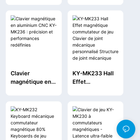
remplaçables à
disposition
magnétiques
chaud
complète des
USB, taux
touches-
d'interrogation
conception
de 8000 Hz,
ergonomique
rétroéclairage
efficace et
RGB et
pratique clavier
commutateurs
mécanique à
magnétiques à
Clavier
KY-MK233 Hall
profil bas
effet Hall pour
magnétique en
Effet
PC
aluminium CNC
magnétique
portable/ordinat
KY-MK236 :
commutateur de
eur de bureau.
précision et
jeu Clavier de
performances
joint mécanique
redéfinies
personnalisé
Structure de