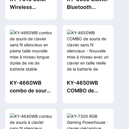
Wireless
Bluetooth
Gaming
rechargeable et
Keyboard et
ensemble de
souris Ensemble
souris pour
de souris avec
ordinateur
des touches
portable 2.4G
multimédias
Clavier sans fil
multifonction
USB et combo
adaptées aux
de souris
ordinateurs
KY-4660WB
KY-4650WB
portables et aux
combo de souris
COMBO de
ordinateurs de
de clavier sans
souris de clavier
bureau
fil silencieux en
sans fil
pleine taille
silencieux -
nouvelle mise à
Nouvelle mise à