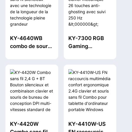
niveau longue
niveau avec un
durée de vie de
clavier en taille
batterie stable
réelle de la
durable
batterie de
batterie stable
KY-4640WB
KY-7300 RGB
durable
combo de souris
Gaming
à clavier sans fil
Powerhouse :
silencieux avec
clavier
une technologie
mécanique
de la longueur
26 touches anti-
de la
ghosting avec
technologie
suivi 250 Hz
pleine grandeur
<000000>
Connectivité
quadruple mode
KY-4420W
KY-4410W-US
pour des
Combo sans fil
FN raccourcis