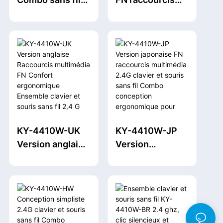
performances
2,4 G + BT
multimédia
de niveau
Bouton
confort
professionnel
silencieux et
ergonomique
combinaison
2.4G clavier et
clavier et souris
souris sans fil
de bureau de
Combo pour
conception DPl
tablette
multi-vitesses
d'ordinateur
standard de
portable
KY-4410W-UK
KY-4410W-JP
bureau à
Windows
Version anglaise
Version
domicile 2,4 GHz
Raccourcis
japonaise FN
multimédia FN
raccourcis
Confort
multimédia 2.4G
ergonomique
clavier et souris
Ensemble
sans fil Combo