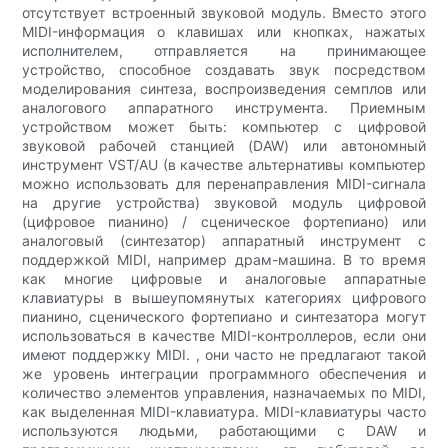
отсутствует встроенный звуковой модуль. Вместо этого
MIDI-информация о клавишах или кнопках, нажатых
исполнителем, отправляется на принимающее
устройство, способное создавать звук посредством
моделирования синтеза, воспроизведения семплов или
аналогового аппаратного инструмента. Приемным
устройством может быть: компьютер с цифровой
звуковой рабочей станцией (DAW) или автономный
инструмент VST/AU (в качестве альтернативы компьютер
можно использовать для перенаправления MIDI-сигнала
на другие устройства) звуковой модуль цифровой
(цифровое пианино) / сценическое фортепиано) или
аналоговый (синтезатор) аппаратный инструмент с
поддержкой MIDI, например драм-машина. В то время
как многие цифровые и аналоговые аппаратные
клавиатуры в вышеупомянутых категориях цифрового
пианино, сценического фортепиано и синтезатора могут
использоваться в качестве MIDI-контроллеров, если они
имеют поддержку MIDI. , они часто не предлагают такой
же уровень интеграции программного обеспечения и
количество элементов управления, назначаемых по MIDI,
как выделенная MIDI-клавиатура. MIDI-клавиатуры часто
используются людьми, работающими с DAW и