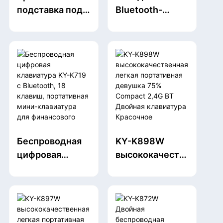
подставка под
Bluetooth-
запястье для
клавиатура,
клавиатуры KY-
портативная
P054 (черный
беспроводная
силикон)
складная
клавиатура для
путешествий,
поддерживает
до 3 устройств:
iPad, iPhone,
Беспроводная
KY-K898W
MacBook,
цифровая
высококачеств
Android,
клавиатура KY-
енная легкая
Windows,
K719 с
портативная
ноутбук,
Bluetooth, 18
девушка 75%
планшетный
клавиш,
Compact 2,4G
ПК.
портативная
BT Двойная