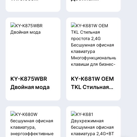
компьютеров
дизайн Notch
2,4G+BT
беспроводная
аксессуары
для Office &
Двойная режим
клавиатура с
офиса
Творчество
офис
металлической
Клавиатура
музыкальной
мода Girl Gift
ручкой-2,4G+B
Retro Come Thin
T1+BT2,
Film Клавиатура
эргономическо
пишущая
е безмолвное
машинка
набор, ультра-
KY-K875WBR
KY-K681W OEM
ленивый дизайн
Двойная мода
TKL Стильная
для Office &
простота 2,4G
Multimedia
Бесшумная
офисная
клавиатура
Многофункцион
альные