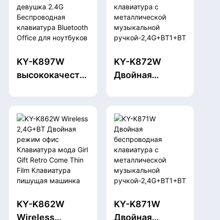
мини-
клавиатура
клавиатура для
Красочное
финансового
сопоставление
учета и
цвета для
KY-K897W
KY-K872W
бухгалтерского
настольных
высококачеств
Двойная
учета для
компьютеров
енная легкая
беспроводная
ноутбуков и
для ноутбуков
портативная
клавиатура с
настольных
девушка 2.4G
металлической
компьютеров
Беспроводная
музыкальной
под
клавиатура
ручкой-2,4G+B
управлением
Bluetooth Office
T1+BT2,
Windows
для ноутбуков
эргономически
(черная)
на рабочие
е безмолвные
столы
клавиши,
KY-K862W
KY-K871W
компьютерных
автономный
Wireless
Двойная