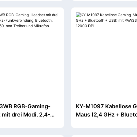
lenauflage
und austauschbarem A
3WB RGB-Gaming-
KY-M1097 Kabellose 
mit drei Modi, 2,4-
Maus (2,4 GHz + Bluet
kverbindung,
USB) mit PAW3311-Sen
th, USB-Kabel, 50-
12000 DPI