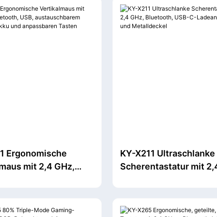
ber und Mikrofon
1 Ergonomische
KY-X211 Ultraschlanke
lmaus mit 2,4 GHz,
Scherentastatur mit 2,
th, USB,
Bluetooth, USB-C-
schbarem 300-mAh-
Ladeanschluss und
d anpassbaren Tasten
Metalldeckel