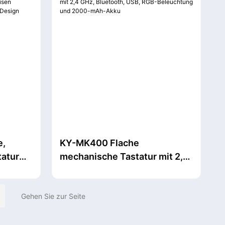
DPI
e,
KY-MK400 Flache
tatur
mechanische Tastatur mit 2,4
h,
GHz, Bluetooth, USB, RGB-
rn und
Beleuchtung und 2000-mAh-
Akku