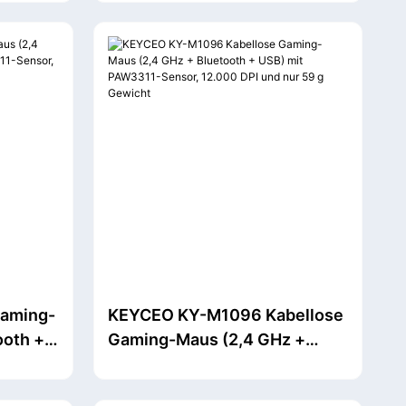
kku
abnehmbarem Design und
8000 Hz Abtastrate
Gaming-
KEYCEO KY-M1096 Kabellose
ooth +
Gaming-Maus (2,4 GHz +
sor,
Bluetooth + USB) mit
PAW3311-Sensor, 12.000 DPI