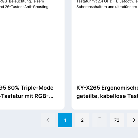
5 80% Triple-Mode
KY-X265 Ergonomisch
Tastatur mit RGB-
geteilte, kabellose Tas
tung, leisem
mit 2,4 GHz + Bluetoot
ühl und 26-Tasten-
leisen Scherenschalte
...
1
2
72
osting
ultradünnem Design