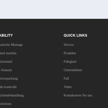
ABILITY
QUICK LINKS
ronische Montage
Service
mel machen
Produkte
nformteil
Fähigkeit
l-Stanzen
Unternehmen
ktverpackung
Fall
äts kontrolle
Video
lächenbehandlung
Kontaktieren Sie uns
schnitzen