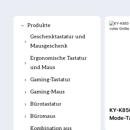
Produkte
Geschenktastatur und
Mausgeschenk
Geschenk-Tastatur
Ergonomische Tastatur
und Maus
Geschenkmaus
Ergonomische
Gaming-Tastatur
Geschenktastatur
Tastatur
und Maus
Magnetschaltertastat
Gaming-Maus
Ergonomische Maus
ur
Kabelgebundene
Bürotastatur
KY-K850
Ergonomische
Dichtung für
Gaming-Maus
Scherentastatur
Büromaus
Mode-Ta
Kombination aus
mechanische Tastatur
Kabellose Gaming-
mit inte
Kabelgebundene
Drahtlose Büromaus
Kombination aus