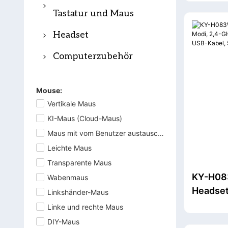
Tastatur und Maus
flache mechanische
Maus
Handbal
Bürotastatur
Tastatur und Maus
Kabelgebundene
Tastatur
Drahtlose
Büromaus
Gaming-Tastatur und
Headset
Mechanische
Bürotastatur
Maus-Kombination
Gaming-Headset
Computerzubehör
Standardtastatur
Kombination aus
Bluetooth Kopfhörer
Gaming-Headset-
Drahtlose
Office-Tastatur und -
Mouse:
Ständer
Büro-Headset
mechanische
Maus
Vertikale Maus
Gaming-Mauspad
Gaming-Tastatur
TWS-Kopfhörer
KI-Maus (Cloud-Maus)
Scherestastatur und
Gaming-Mikrofon
Maus mit vom Benutzer austauschbarer Batterie
Gaming-
Mauskombination
Leichte Maus
Membrantastatur
Lautsprecher
Transparente Maus
Kabellose Gaming-
Drahtloser Presenter-
KY-H08
Wabenmaus
Membrantastatur
Headset 
Linkshänder-Maus
Clicker
GHz-Fun
Linke und rechte Maus
Bluetoo
DIY-Maus