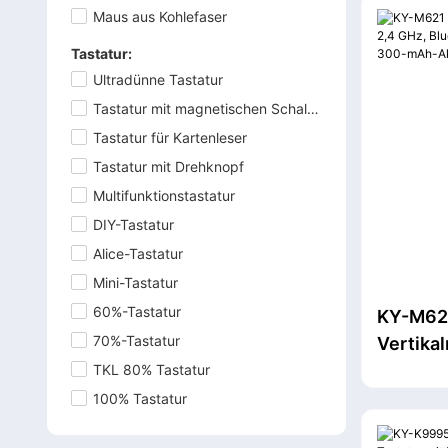
mm-Trei
Maus aus Kohlefaser
Tastatur:
Ultradünne Tastatur
Tastatur mit magnetischen Schaltern
Tastatur für Kartenleser
Tastatur mit Drehknopf
Multifunktionstastatur
DIY-Tastatur
Alice-Tastatur
Mini-Tastatur
60%-Tastatur
KY-M62
70%-Tastatur
Vertika
Bluetoo
TKL 80% Tastatur
austau
100% Tastatur
Akku un