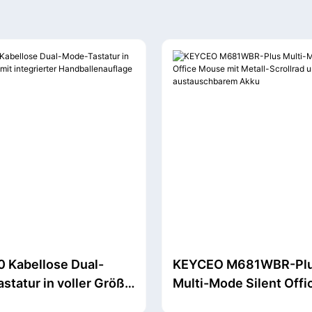
 Kabellose Dual-
KEYCEO M681WBR-Pl
statur in voller Größe
Multi-Mode Silent Offi
grierter
Mouse mit Metall-Scrol