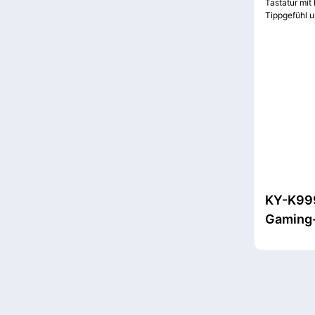
KY-K999
Gaming-
Beleuch
Tippgef
Anti-Gh