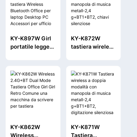
tastierino
Colore Colorful
numerico da 18
per desktop per
tasti, mini
laptop PC
portatile per
KY-K897W Girl
KY-K872W
contabilità
portatile leggero
tastiera wireless
finanziaria per
di alto valore
a doppia
Windows,
2,4G tastiera
modalità con
laptop, desktop,
Wireless
manopola di
PC, notebook
Bluetooth Office
musica metall-
(nero)
per laptop
2,4 g+BT1+BT2,
Desktop PC
chiavi silenziose
Accessori per
ergonomiche,
ufficio computer
design notch
PC Accessori
autonomo per
KY-K862W
KY-K871W
per ufficio
ufficio &
Wireless
Tastiera