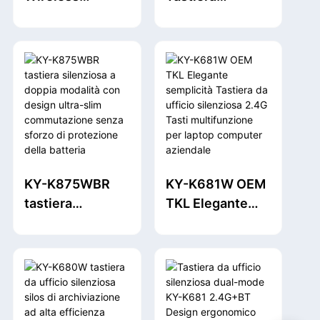
creatività
2.4G+BT Dual
wireless a
Mode Tastiera
doppia modalità
Office Girl Girl
con manopola di
Retro Comune
musica metall-
una macchina da
2,4 g+BT1+BT2,
scrivere per
digitazione
tastiera
silenziosa
ergonomica,
design ultra-slim
KY-K875WBR
KY-K681W OEM
per ufficio &
tastiera
TKL Elegante
multimedia
silenziosa a
semplicità
doppia modalità
Tastiera da
con design ultra-
ufficio
slim
silenziosa 2.4G
commutazione
Tasti
senza sforzo di
multifunzione