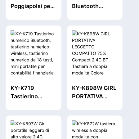
Poggiapolsi per
Bluetooth
tastiera
pieghevole,
Supporto
tastiere
ergonomico per
pieghevoli
tastiera
portatili wireless
compatibile
per viaggi,
(silicone nero)
supporta fino a 3
dispositivi per
iPad, iPhone,
MacBook,
KY-K719
KY-K898W GIRL
Android,
Tastierino
PORTATIVA
Windows,
numerico
LEGGETTO
laptop, tablet,
Bluetooth,
COMPATTO 75%
PC
tastierino
Compact 2,4G
numerico
BT Tastiera a
wireless,
doppia modalità