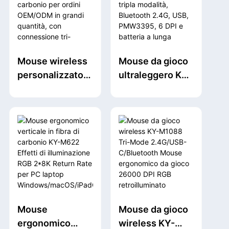
DPI e design
leggero da 59 g
Mouse wireless
Mouse da gioco
personalizzato
ultraleggero KY-
KY-M1098 in
M1071 da 50 g
fibra di carbonio
con tripla
per ordini
modalità,
OEM/ODM in
Bluetooth 2.4G,
grandi quantità,
USB, PMW3395,
con
6 DPI e batteria a
connessione tri-
lunga durata.
modalità e
12000 DPI.
Mouse
Mouse da gioco
ergonomico
wireless KY-