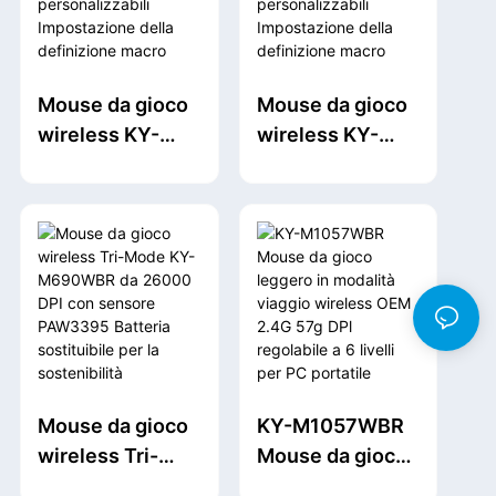
retroilluminazio
programmabili
ne RGB a 12000
Sensore ottico
DPI,
professionale
Mouse da gioco
Mouse da gioco
programmabile
3395 per laptop
wireless KY-
wireless KY-
per laptop, PC e
PC Mac
M1083
M1082 2.4G+BT
Mac
2.4G+BT+USB
+USB Controlli
Controlli
personalizzabili
personalizzabili
Impostazione
Impostazione
della definizione
della definizione
macro chiave
macro chiave
12000 DPI per
12000 DPI DPI
ufficio
personalizzabile
Mouse da gioco
KY-M1057WBR
a 6 livelli per il
wireless Tri-
Mouse da gioco
gioco
Mode KY-
leggero in