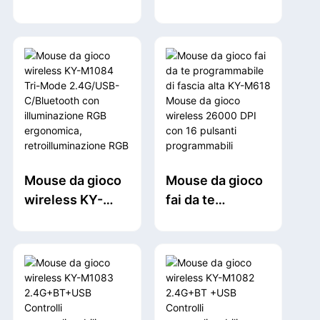
verticale in fibra
M1088 Tri-Mode
di carbonio KY-
2.4G/USB-
M622 Effetti di
C/Bluetooth
illuminazione
Mouse
RGB 2*8K
ergonomico da
Return Rate per
gioco 26000 DPI
PC laptop
RGB
Windows/macO
retroilluminato
S/iPadOS
programmabile
Mouse da gioco
Mouse da gioco
per laptop PC
wireless KY-
fai da te
Mac
M1084 Tri-Mode
programmabile
2.4G/USB-
di fascia alta KY-
C/Bluetooth con
M618 Mouse da
illuminazione
gioco wireless
RGB
26000 DPI con
ergonomica,
16 pulsanti