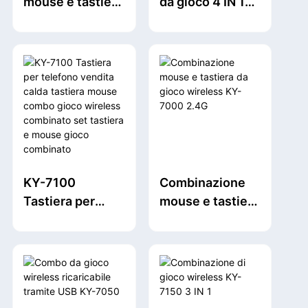
mouse e tastiera
da gioco 4 IN 1
Gaming Combo
speciale per
RGB12 PCS Tasti
stazione di gioco
multimediali
3600 DPI Design
ergonomico
KY-7100
Combinazione
Tastiera per
mouse e tastiera
telefono vendita
da gioco
calda tastiera
wireless KY-
mouse combo
7000 2.4G
gioco wireless
combinato set