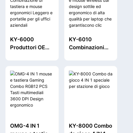
KY-6000
KY-6010
Produttori OEM
Combinazioni
wireless
tastiera e mouse
Combinazione di
wireless dal
tastiera e mouse
design sottile ed
ergonomici
ergonomico di
Leggero e
alta qualità per
portatile per gli
laptop che
uffici aziendali
garantiscono
clic silenziosi
per i giochi da
OMG-4 IN 1
KY-8000 Combo
ufficio aziendali