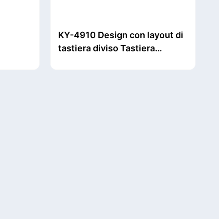
KY-4910 Design con layout di
tastiera diviso Tastiera
ng a 26
wireless ergonomica 2.4G 2 in
 a 250
1 & Mouse combinato Tasti
vità
multimediali multifunzione
ioni di
Mouse & Tastiera