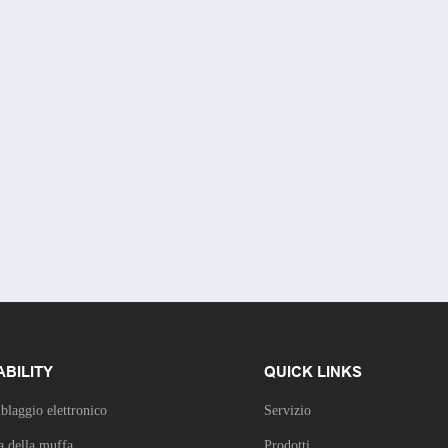
ABILITY
QUICK LINKS
blaggio elettronico
Servizio
a della muffa
Prodotti