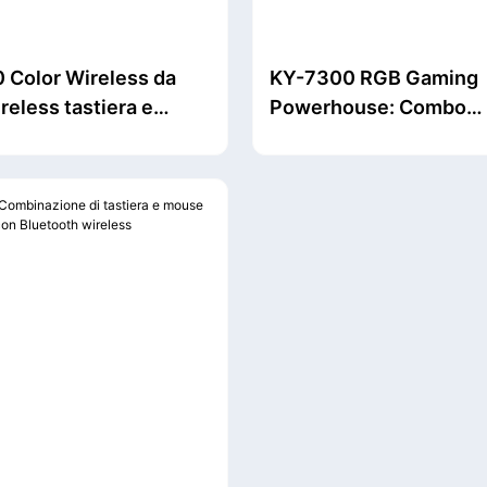
 Color Wireless da
KY-7300 RGB Gaming
reless tastiera e
Powerhouse: Combo
on chiavi multimediali
meccanica anti-ghosti
zione adatti per
tasti con tracciamento
e computer desktop
Hz <000000> Connetti
Quad-Mode per prestaz
livello professionale