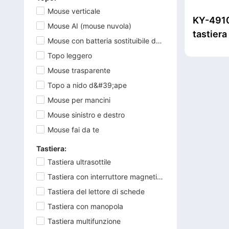
Cuffie da ufficio
tastiera e mouse per
Mouse verticale
Tappetino per mouse
KY-4910
Tastiera meccanica da
Auricolare TWS
ufficio
Mouse AI (mouse nuvola)
tastier
da gioco
gioco wireless
Mouse con batteria sostituibile dall&#39;utente
Combinazione forbici,
con Blu
Topo leggero
Microfono da gioco
Tastiera a membrana
tastiera e mouse
Mouse trasparente
da gioco
Altoparlante
Topo a nido d&#39;ape
Tastiera a membrana
Mouse per mancini
Clicker per
per giochi wireless
Mouse sinistro e destro
presentatore wireless
Mouse fai da te
Tastiera:
Tastiera ultrasottile
Tastiera con interruttore magnetico
Tastiera del lettore di schede
Tastiera con manopola
Tastiera multifunzione