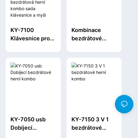
KY-7100
Kombinace
Klávesnice pro
bezdrátové
telefon žhavý
herní myši a
výprodej
klávesnice KY-
klávesnice
7000 2,4G
kombo myš
bezdrátová herní
kombo sada
klávesnice a
myši herní
kombo
KY-7050 usb
KY-7150 3 V 1
Dobíjecí
bezdrátové
bezdrátové
herní kombo