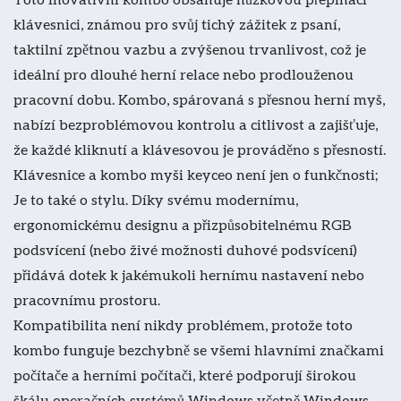
klávesnici, známou pro svůj tichý zážitek z psaní,
taktilní zpětnou vazbu a zvýšenou trvanlivost, což je
ideální pro dlouhé herní relace nebo prodlouženou
pracovní dobu. Kombo, spárovaná s přesnou herní myš,
nabízí bezproblémovou kontrolu a citlivost a zajišťuje,
že každé kliknutí a klávesovou je prováděno s přesností.
Klávesnice a kombo myši keyceo není jen o funkčnosti;
Je to také o stylu. Díky svému modernímu,
ergonomickému designu a přizpůsobitelnému RGB
podsvícení (nebo živé možnosti duhové podsvícení)
přidává dotek k jakémukoli hernímu nastavení nebo
pracovnímu prostoru.
Kompatibilita není nikdy problémem, protože toto
kombo funguje bezchybně se všemi hlavními značkami
počítače a herními počítači, které podporují širokou
škálu operačních systémů Windows včetně Windows