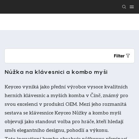
Dárková Vlastní Klávesnice A Myš
Ergonomická Klá
Filter
Nůžka na klávesnici a kombo myši
Keyceo vyniká jako přední výrobce vysoce kvalitních
herních klávesnic a myších komba v Číně, známý pro
svou excelenci v produkci OEM. Mezi jeho rozmanitá
sestava se klávesnice Keyceo Nůžky a kombo myši
objevují jako standout volba pro hráče, kteří hledají
směs elegantního designu, pohodlí a výkonu.
Toto inovativní kombo obsahuje nůžkovou přepínací