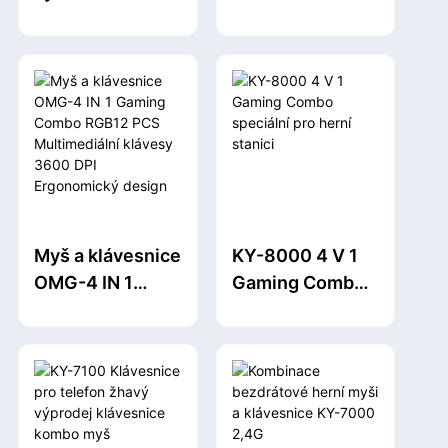
bezdrátové
ergonomický
kombinace
tenký design
Ergonomická
kombinace
klávesnice a myš
bezdrátové
Lehká a
klávesnice a
přenosná pro
myši pro
obchodní
notebook
kanceláře
vyhrávají
nehlučné klikání
Myš a klávesnice
KY-8000 4 V 1
pro firemní
OMG-4 IN 1
Gaming Combo
Office Games
Gaming Combo
speciální pro
RGB12 PCS
herní stanici
Multimediální
klávesy 3600
DPI Ergonomický
design