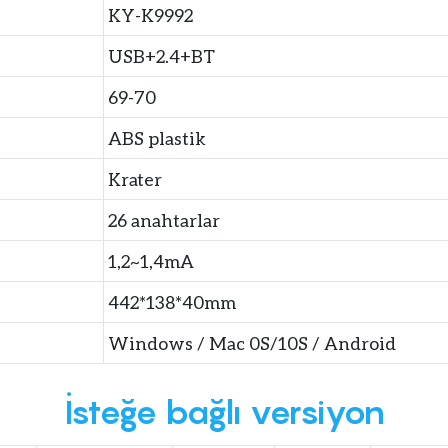
KY-K9992
USB+2.4+BT
69-70
ABS plastik
Krater
26 anahtarlar
1,2~1,4mA
442*138*40mm
Windows / Mac 0S/10S / Android
İsteğe bağlı versiyon