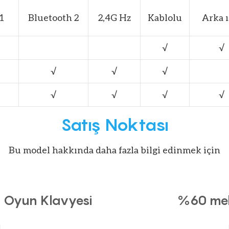
1
Bluetooth 2
2,4G Hz
Kablolu
Arka ı
√
√
√
√
√
√
√
√
√
Satış Noktası
Bu model hakkında daha fazla bilgi edinmek için
 Oyun Klavyesi
%60 mek