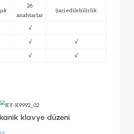
26
şık
Şarj edilebilirlik
anahtarlar
√
√
√
√
√
anik klavye düzeni