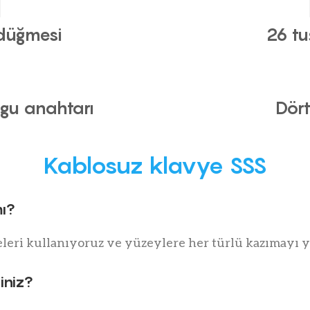
düğmesi
26 tu
gu anahtarı
Dört
Kablosuz klavye SSS
ı?
eleri kullanıyoruz ve yüzeylere her türlü kazımayı y
iniz?