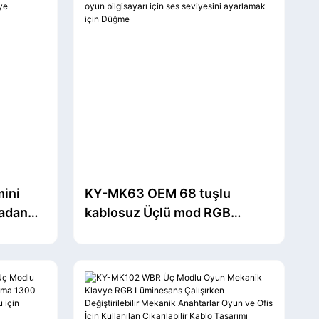
ini
KY-MK63 OEM 68 tuşlu
kadan
kablosuz Üçlü mod RGB
yesi
Gökkuşağı Mekanik klavye
ınabilir
Bilgisayar oyun bilgisayarı için
ses seviyesini ayarlamak için
Düğme