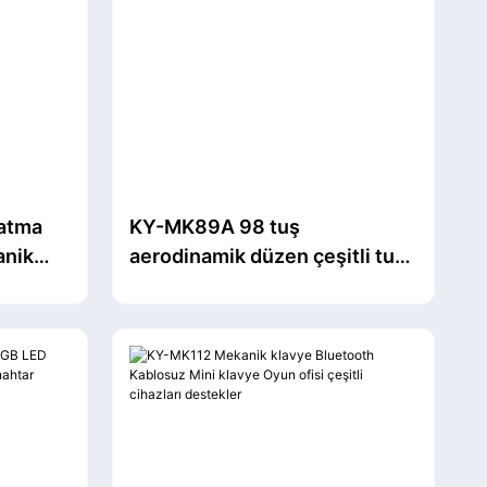
atma
KY-MK89A 98 tuş
anik
aerodinamik düzen çeşitli tuş
n
başlıkları ve arka ışık isteğe
bağlı çok fonksiyonlu DIY
kablosuz özel mekanik klavye
oyuncu klavyesi