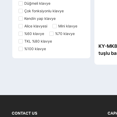
Düğmeli klavye
Çok fonksiyonlu klavye
Kendin yap klavye
Alice klavyesi
Mini klavye
%60 klavye
%70 klavye
TKL %80 klavye
KY-MK8
%100 klavye
tuşlu ba
fonksiy
mekanik
CONTACT US
CAP