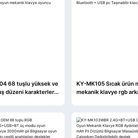
4 68 tuşlu yüksek ve
KY-MK105 Sıcak ürün m
ş düzeni karakterleri
mekanik klavye rgb ar
 arkadan aydınlatmalı
aydınlatmalı oyun klav
kanik klavye oyuncu
Bluetooth + USB pc Taş
klavye