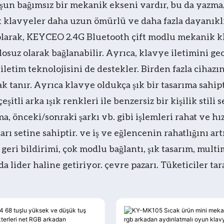
uşun bağımsız bir mekanik ekseni vardır, bu da yaz
k klavyeler daha uzun ömürlü ve daha fazla dayanıklı
i olarak, KEYCEO 2.4G Bluetooth çift modlu mekanik k
losuz olarak bağlanabilir. Ayrıca, klavye iletimini g
letim teknolojisini de destekler. Birden fazla cihazı
tanır. Ayrıca klavye oldukça şık bir tasarıma sahiptir
tli arka ışık renkleri ile benzersiz bir kişilik stili
, önceki/sonraki şarkı vb. gibi işlemleri rahat ve hız
rı setine sahiptir. ve iş ve eğlencenin rahatlığını ar
i bildirimi, çok modlu bağlantı, şık tasarım, multime
da lider haline getiriyor. çevre pazarı. Tüketiciler t