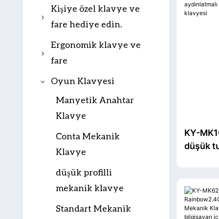
Kişiye özel klavye ve
fare hediye edin.
Hediye Klavye
Ergonomik klavye ve
fare
Hediye faresi
Ergonomik klavye
Oyun Klavyesi
Hediye Klavye ve
Fare
Ergonomik Fare
Manyetik Anahtar
Klavye
Ergonomik klavye ve
KY-MK10
fare kombinasyonu
Conta Mekanik
düşük tu
Klavye
net RGB
düşük profilli
oyun me
klavyesi
mekanik klavye
Standart Mekanik