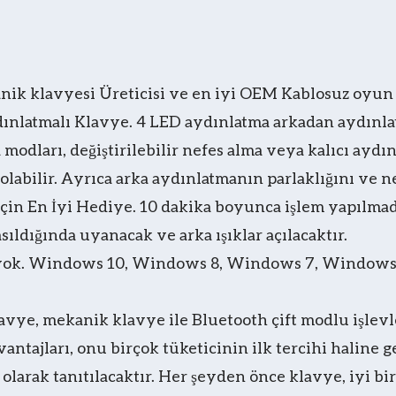
ik klavyesi Üreticisi ve en iyi OEM Kablosuz oyun 
latmalı Klavye. 4 LED aydınlatma arkadan aydınlatm
 modları, değiştirilebilir nefes alma veya kalıcı ayd
labilir. Ayrıca arka aydınlatmanın parlaklığını ve ne
çin En İyi Hediye. 10 dakika boyunca işlem yapılmada
ıldığında uyanacak ve arka ışıklar açılacaktır.
rek yok. Windows 10, Windows 8, Windows 7, Window
e, mekanik klavye ile Bluetooth çift modlu işlevleri
tajları, onu birçok tüketicinin ilk tercihi haline g
olarak tanıtılacaktır. Her şeyden önce klavye, iyi bi