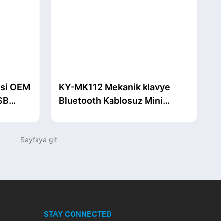
esi OEM
KY-MK112 Mekanik klavye
SB
Bluetooth Kablosuz Mini
r Kablo
klavye Oyun ofisi çeşitli
cihazları destekler
STAY CONNECTED