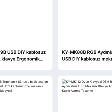
B USB DIY kablosuz
KY-MK88B RGB Aydınl
 klavye Ergonomik
USB DIY kablosuz mek
Alüminyum Düğmeli
klavye Mükemmel oyu
ya Özellikleri
oyuncu için Ergonomi
ik Yüksek ve Düşük
Kablosuz Klavye