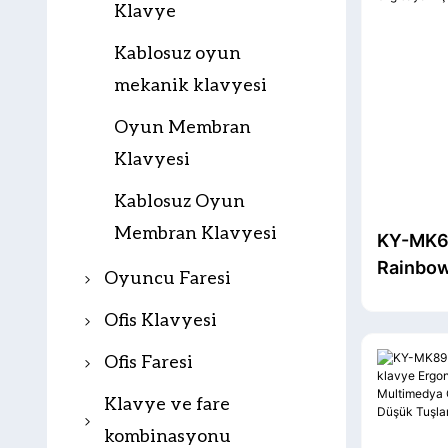
Klavye
Kablosuz oyun
mekanik klavyesi
Oyun Membran
Klavyesi
Kablosuz Oyun
Membran Klavyesi
KY-MK6
Rainbo
Oyuncu Faresi
modlu o
Kablolu Oyun Faresi
Ofis Klavyesi
2000mAh
bilgisaya
Kablosuz Oyun Faresi
Makas Klavye
Ofis Faresi
anahtarl
Ofis kablolu klavye
Ofis Kablosuz Fare
Klavye ve fare
kombinasyonu
Ofis kablosuz
Ofis Kablolu Fare