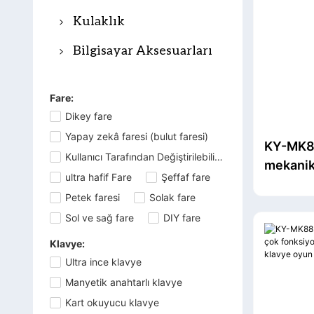
klavyesi
Oyun Klavyesi ve
Kulaklık
Fare Kombinasyonu
Oyuncu Kulaklığı
Bilgisayar Aksesuarları
Ofis Klavyesi ve Fare
Bluetooth kulaklık
Oyun Kulaklığı
kombinasyonu
Fare:
standı
Ofis Kulaklığı
Dikey fare
Makas klavye ve fare
Oyun Mouse Pad'i
TWS Kulaklık
Yapay zekâ faresi (bulut faresi)
kombinasyonu
KY-MK89
Oyun Mikrofonu
Kullanıcı Tarafından Değiştirilebilir Pilli Fare
mekanik
ultra hafif Fare
Şeffaf fare
Tuşlar 
Konuşmacı
Petek faresi
Solak fare
Multimed
Kablosuz Sunucu
Sol ve sağ fare
DIY fare
Ergonom
Tıklayıcısı
Tuşlar
Klavye:
Ultra ince klavye
Manyetik anahtarlı klavye
Kart okuyucu klavye