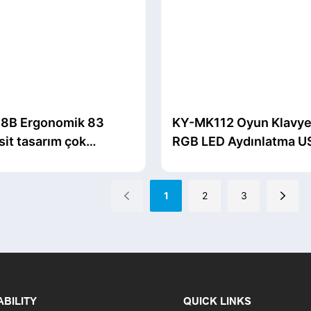
8B Ergonomik 83
KY-MK112 Oyun Klavy
sit tasarım çok
RGB LED Aydınlatma U
onlu DIY kablosuz özel
Mekanik Klavye Anahta
 klavye oyun klavyesi
Ayırma Tasarımı
1
2
3
ABILITY
QUICK LINKS