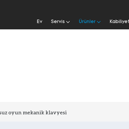
Ev
Servis
Ürünler
Kabiliye
lavyesi
suz oyun mekanik klavyesi