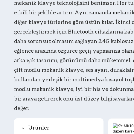
mekanik klavye teknolojisini benimser. Her t
etkili bir şekilde artırır. Aynı zamanda mekani
diğer klavye türlerine göre üstün kılar. İkinc
gerçekleştirmek için Bluetooth cihazlarına kab
daha sorunsuz olmasını sağlayan 2.4G kablosuz i
eğlence arasında özgürce geçiş yapmanıza olanak 
arka ışık tasarımı, görünümü daha mükemmel, çeşi
çift modlu mekanik klavye, ses ayarı, duraklatma
kullanılan yerleşik bir multimedya kısayol tuşla
modlu mekanik klavye, iyi bir his ve dokunma ger
bir araya getirerek onu üst düzey bilgisayarlar
değer.
Ürünler