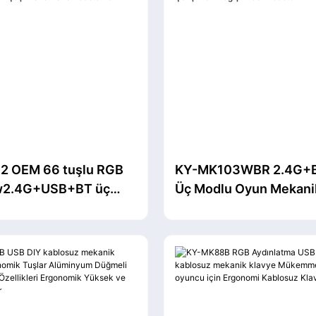
2 OEM 66 tuşlu RGB
KY-MK103WBR 2.4G+
w2.4G+USB+BT üç
Üç Modlu Oyun Mekani
yun Mekanik Klavye
Klavye RGB Aydınlatm
 pil Bilgisayar oyun
mAh Pil Dizüstü Bilgisa
rı için çeşitli
Masaüstü için Çalışırk
arı destekler
Değiştirilebilir destek