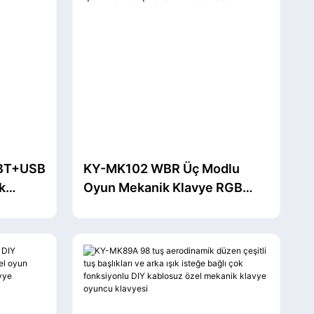
BT+USB
KY-MK102 WBR Üç Modlu
k
Oyun Mekanik Klavye RGB
a 1300
Lüminesans Çalışırken
yar
Değiştirilebilir Mekanik
en
Anahtarlar Oyun ve Ofis İçin
Kullanılan Çıkarılabilir Kablo
Tasarımı