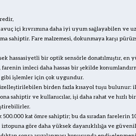
redir,
n avuç içi kıvrımına daha iyi uyum sağlayabilen ve 
ma sahiptir. Fare malzemesi, dokunmaya karşı pürüzs
ek hassasiyetli bir optik sensörle donatılmıştır, en 
u, farenin imleci daha hassas bir şekilde konumlandırm
gibi işlemler için çok uygundur.
özelleştirilebilen birden fazla kısayol tuşu bulunur: il
a sahiptir ve kullanıcılar, işi daha rahat ve hızlı 
tirebilirler.
k 500.000 kat ömre sahiptir; bu da sıradan farelerin 
 iztopuna göre daha yüksek dayanıklılığa ve güveni
ıldıktan sonra arızalanması konusunda endişelenmeni