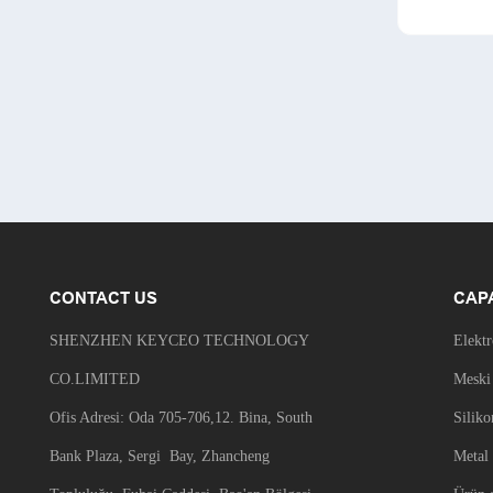
Fare Şar
Yüksek 
Defter 
Ergonom
CONTACT US
CAP
SHENZHEN KEYCEO TECHNOLOGY
Elekt
CO.LIMITED
Meski
Ofis Adresi: Oda 705-706,12. Bina, South
Siliko
Bank Plaza, Sergi Bay, Zhancheng
Metal