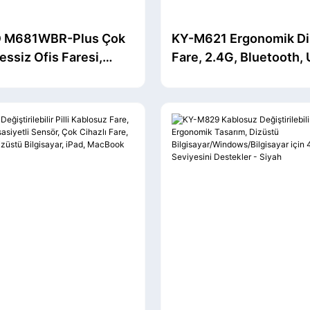
 M681WBR-Plus Çok
KY-M621 Ergonomik Di
ssiz Ofis Faresi,
Fare, 2.4G, Bluetooth,
aydırma Tekerleği ve
300mAh Çıkarılabilir B
ilir Batarya ile
ve Özelleştirilebilir Tuş