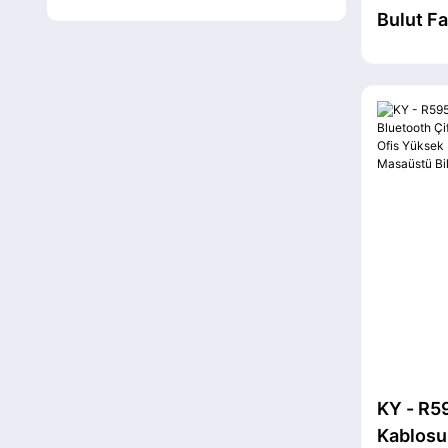
Bulut Fa
Bilgisay
Asistanl
DPI Ayar
Ergonom
KY - R59
Kablosu