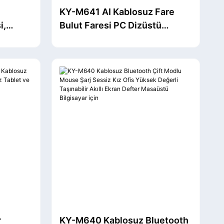
KY-M641 AI Kablosuz Fare
i,
Bulut Faresi PC Dizüstü
züstü
Bilgisayar için - Ses Kaydı, AI
gisayar
Özetleme ve Ergonomik
estekler
Sunum Özellikli ChatGPT
Etkin Bluetooth Fare
r
KY-M640 Kablosuz Bluetooth