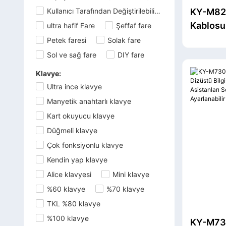
kombinasyonu
Membran Klavyesi
Oyun Mikrofonu
Kullanıcı Tarafından Değiştirilebilir Pilli Fare
KY-M828 
Kablosu
ultra hafif Fare
Şeffaf fare
Konuşmacı
Hassasiy
Petek faresi
Solak fare
Cihazlı 
Kablosuz Sunucu
Sol ve sağ fare
DIY fare
Dizüstü 
Tıklayıcısı
Klavye:
MacBook
Ultra ince klavye
Manyetik anahtarlı klavye
Kart okuyucu klavye
Düğmeli klavye
Çok fonksiyonlu klavye
Kendin yap klavye
Alice klavyesi
Mini klavye
%60 klavye
%70 klavye
TKL %80 klavye
%100 klavye
KY-M730