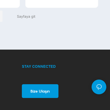
TOG
Sessiz Bluetooth Fare 2.4G
C iPad
Renkli Arka Işık PC Oyun Fare
Bilgisayar İçin
STAY CONNECTED
Bize Ulaşın