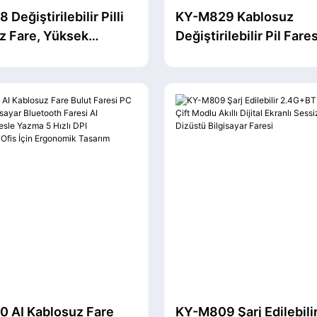
Değiştirilebilir Pilli
KY-M829 Kablosuz
z Fare, Yüksek
Değiştirilebilir Pil Fares
etli Sensör, Çok
Ergonomik Tasarım, Di
Fare, Bilgisayar,
Bilgisayar/Windows/Bil
Bilgisayar, iPad,
için 4 DPl Seviyesini D
 (Siyah)
- Siyah
 AI Kablosuz Fare
KY-M809 Şarj Edilebili