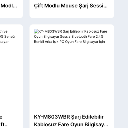
 Modlu
Çift Modlu Mouse Şarj Sessiz
siz
Kız Ofis Yüksek Değerli
sayar
Taşınabilir Akıllı Ekran Defter
Masaüstü Bilgisayar için
e
KY-M803WBR Şarj Edilebilir
ft
Kablosuz Fare Oyun Bilgisayar