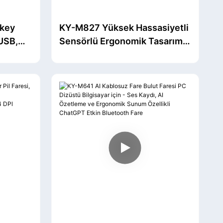
key
KY-M827 Yüksek Hassasiyetli
 USB,
Sensörlü Ergonomik Tasarımlı
atarya
Değiştirilebilir Pil Faresi
lar
Dizüstü
Bilgisayar/Windows/Bilgisayar
için 4 DPl Seviyesini Destekler