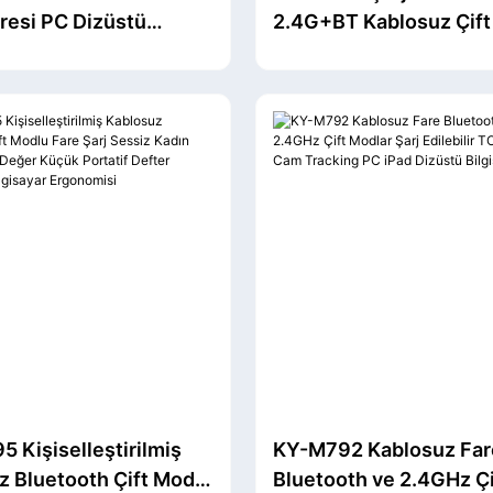
resi PC Dizüstü
2.4G+BT Kablosuz Çift
ar Bluetooth Faresi AI
Akıllı Dijital Ekranlı Ses
arı Sesle Yazma 5 Hızlı
Tablet ve Dizüstü Bilgi
lanabilir Ofis İçin
Faresi
ik Tasarım
5 Kişiselleştirilmiş
KY-M792 Kablosuz Far
z Bluetooth Çift Modlu
Bluetooth ve 2.4GHz Çi