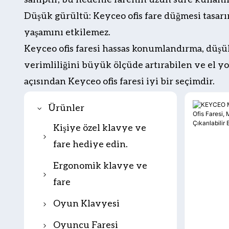
Düşük gürültü: Keyceo ofis fare düğmesi tasarım
yaşamını etkilemez.
Keyceo ofis faresi hassas konumlandırma, düşük g
verimliliğini büyük ölçüde artırabilen ve el yorg
açısından Keyceo ofis faresi iyi bir seçimdir.
Ürünler
Kişiye özel klavye ve
fare hediye edin.
Hediye Klavye
Ergonomik klavye ve
fare
Hediye faresi
Ergonomik klavye
Oyun Klavyesi
Hediye Klavye ve
Fare
Ergonomik Fare
Manyetik Anahtar
Oyuncu Faresi